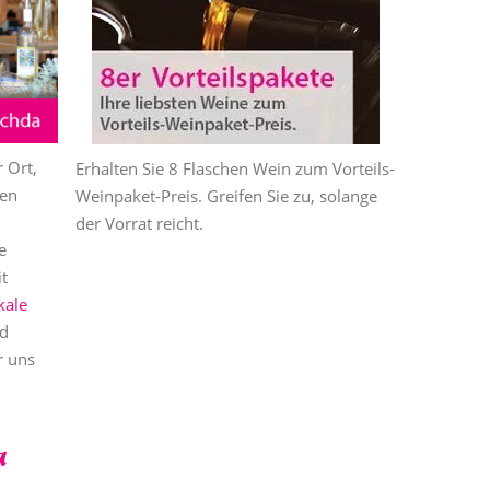
 Ort,
schen
n •
Erhalten Sie 8 Flaschen Wein zum Vorteils-
Egal, ob ein
nen
arolo für
te •
Weinpaket-Preis. Greifen Sie zu, solange
Rotwein für 
uf von 6
• Senf •
der Vorrat reicht.
39,80 Euro d
e
asche
• Salz &
Flaschen WEI
t
Speise- &
gratis zusätz
kale
d
r uns
a