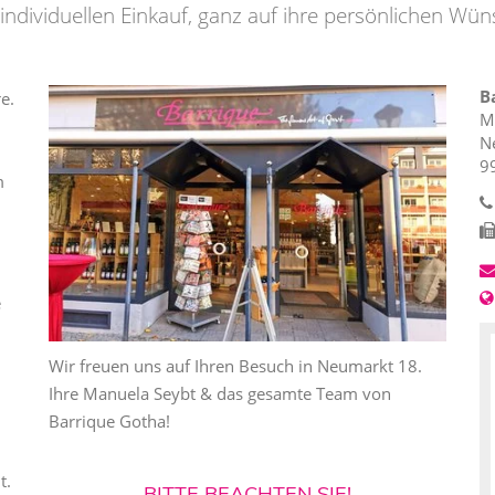
 individuellen Einkauf, ganz auf ihre persönlichen W
B
e.
M
N
9
m
e
Wir freuen uns auf Ihren Besuch in Neumarkt 18.
Ihre Manuela Seybt & das gesamte Team von
Barrique Gotha!
t.
BITTE BEACHTEN SIE!