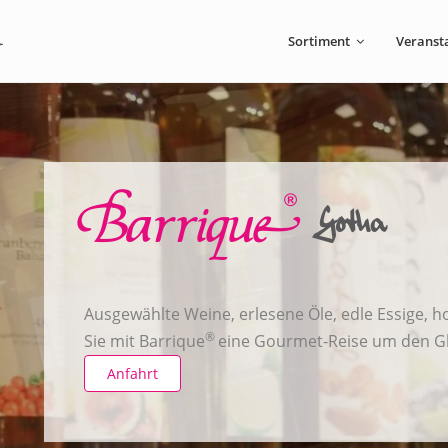
Sortiment
Veranst
Barrique
Gotha
Ausgewählte Weine, erlesene Öle, edle Essige, h
®
Sie mit Barrique
eine Gourmet-Reise um den G
Anfahrt