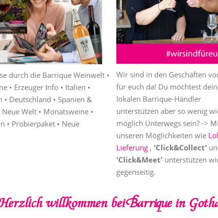
Wir sind in den Geschäften vor
einen klassischen spanischen
ise durch die Barrique Weinwelt •
Egal, ob einen klassischen spani
Monatsweine • Weine zum Grille
für euch da! Du möchtest dei
ür 3,70 Euro oder ein Barolo für
 • Erzeuger Info • Italien •
Rotwein für 3,70 Euro oder ein B
Cocktails • Rezepte • Probierpake
lokalen Barrique-Händler
o die Flasche: Beim Kauf von 6
h • Deutschland • Spanien &
39,80 Euro die Flasche: Beim Ka
Feinkost • Saucen & Salsa • Dips 
unterstützen aber so wenig wi
WEIN erhalten Sie 1 Flasche
• Neue Welt • Monatsweine •
Flaschen WEIN erhalten Sie 1 Fl
Konfitüren • Gewürze & Kräuter 
möglich Unterwegs sein? -> Mi
tzlich.
n • Probierpaket • Neue
gratis zusätzlich.
Pfeffer • Essig & Essigbalsame • 
unseren Möglichkeiten wie
Lo
Würzöle
Lieferung
,
'Click&Collect'
un
'Click&Meet'
unterstützen wi
gegenseitig.
Herzlich willkommen bei Barrique in Goth