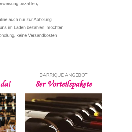
erweisung bezahlen,
line auch nur zur Abholung
ei uns im Laden bezahlen möchten.
Abholung, keine Versandkosten
T
BARRIQUE ANGEBOT
BA
 da!
8er Vorteilspakete
P