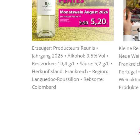
Erzeuger: Producteurs Reunis •
ue Weinwelt •
Monatsweine • Weine zum Grillen •
Egal, ob 
Kleine Re
Jahrgang 2025 • Alkohol: 9,5% Vol •
talien •
Cocktails • Rezepte • Probierpakete •
Rotwein f
Neue Weine
Restzucker: 19,4 g/L • Säure: 5,2 g/L •
panien &
Feinkost • Saucen & Salsa • Dips • Senf •
39,80 Eur
Frankreic
Herkunftsland: Frankreich • Region:
sweine •
Konfitüren • Gewürze & Kräuter • Salz &
Flaschen 
Portugal 
Languedoc-Roussillon • Rebsorte:
Neue
Pfeffer • Essig & Essigbalsame • Speise- &
gratis zusä
Weinaktio
Colombard
Würzöle
Produkte