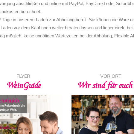
vorgang abschließen und online mit PayPal, PayDirekt oder Sofortüb
sandkosten berechnet.
 7 Tage in unserem Laden zur Abholung bereit.
Sie können die Ware on
m Laden vor dem Kauf noch weiter beraten lassen und lieber direkt b
ag möglich, keine unnötigen Wartezeiten bei der Abholung, Flexible 
BARRIQUE ANGEBOT
FLYER
BARRIQUE ANGEBO
VOR ORT
FLYER
Probierpakete
WeinGuide
Wir sind für euch
Sommer-Flyer
6 + 1