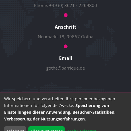
Phone:
+49 (0) 3621 - 2269800
Anschrift
Neumarkt 18, 99867 Gotha
Email
gotha@barrique.de
Wir speichern und verarbeiten Ihre personenbezogenen
© 2026 Barrique GmbH
Informationen für folgende Zwecke:
Speicherung von
Impressum
Datenschutz
Einstellungen dieser Anwendung, Besucher-Statistiken,
Verbesserung der Nutzungserfahrungen
.