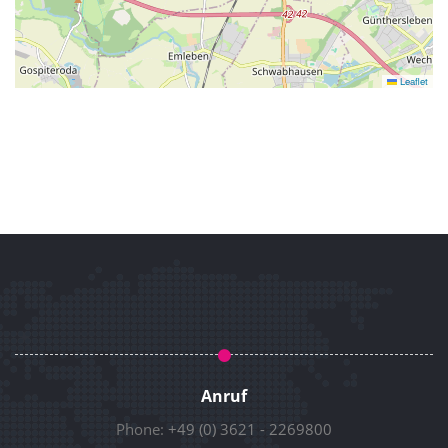
Leaflet
Anruf
Phone:
+49 (0) 3621 - 2269800