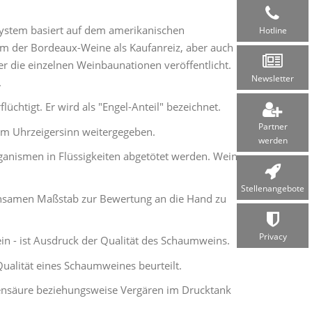
system basiert auf dem amerikanischen
Hotline
m der Bordeaux-Weine als Kaufanreiz, aber auch
er die einzelnen Weinbaunationen veröffentlicht.
Newsletter
.
chtigt. Er wird als "Engel-Anteil" bezeichnet.
Partner
im Uhrzeigersinn weitergegeben.
werden
ganismen in Flüssigkeiten abgetötet werden. Wein
Stellen­angebote
insamen Maßstab zur Bewertung an die Hand zu
Privacy
in - ist Ausdruck der Qualität des Schaumweins.
Qualität eines Schaumweines beurteilt.
lensäure beziehungsweise Vergären im Drucktank