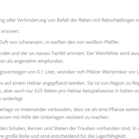
ung oder Verhinderung von Befall der Reben mit Rebschädlingen e
erinnert.
Duft von schwarzem, in weißen den von weißem Pfeffer.
det und der an nasses Tierfell erinnert. Der Weinfehler wird au
den als angenehm empfunden.
gsvermögen von 0,1 Liter, worüber sich Pfälzer Weintrinker vor
e auf einem Hektar angepflanzt werden. Sie ist von Region zu Re
 aber auch nur 625 Reben pro Hektar beispielsweise in Italien o
n widerlegt.
erlage so miteinander verbunden, dass sie als eine Pflanze weit
nzen mit Hilfe der Unterlagen resistent zu machen.
 den Schalen, Kernen und Stielen der Trauben vorhanden sind. In 
e große Rolle und sind entscheidend für die Lagerfähigkeit.