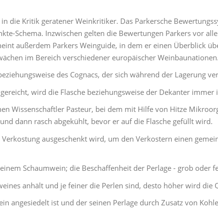
in die Kritik geratener Weinkritiker. Das Parkersche Bewertungs
kte-Schema. Inzwischen gelten die Bewertungen Parkers vor alle
scheint außerdem Parkers Weinguide, in dem er einen Überblick üb
hwächen im Bereich verschiedener europäischer Weinbaunationen
eziehungsweise des Cognacs, der sich während der Lagerung verflü
gereicht, wird die Flasche beziehungsweise der Dekanter immer 
n Wissenschaftler Pasteur, bei dem mit Hilfe von Hitze Mikroor
 und dann rasch abgekühlt, bevor er auf die Flasche gefüllt wird.
 Verkostung ausgeschenkt wird, um den Verkostern einen geme
 einem Schaumwein; die Beschaffenheit der Perlage - grob oder fe
ines anhält und je feiner die Perlen sind, desto höher wird die 
in angesiedelt ist und der seinen Perlage durch Zusatz von Koh