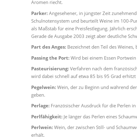
Aromen riecht.
Parker:
Angesehener, in jüngster Zeit zunehmend 
Schulnotensystem und beurteilt Weine im 100-Pun
als Maßstab für eine Preisfestlegung. Jährlich er
Gerade de Ausgabe 2003 zeigt aber deutliche Sc
Part des Anges:
Bezeichnet den Teil des Weines, b
Passing the Port:
Wird bei einem Essen Portwein 
Pasteurisierung:
Verfahren nach dem französische
wird dabei schnell auf etwa 85 bis 95 Grad erhitzt
Pegelwein:
Wein, der zu Beginn und während der
geben.
Perlage:
Französischer Ausdruck für die Perlen in
Perlfähigkeit:
Je länger das Perlen eines Schaumwe
Perlwein:
Wein, der zwischen Still- und Schaumwe
erhält.