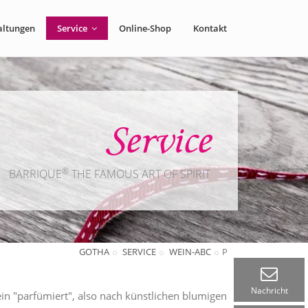
altungen
Service
Online-Shop
Kontakt
Service
®
BARRIQUE
THE FAMOUS ART OF SPIRIT
GOTHA
SERVICE
WEIN-ABC
P
Nachricht
n "parfümiert", also nach künstlichen blumigen