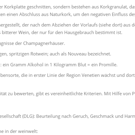
r Korkplatte geschnitten, sondern bestehen aus Korkgranulat, 
en einen Abschluss aus Naturkork, um den negativen Einfluss de
estellt, der nach dem Abziehen der Vorlaufs (siehe dort) aus der 
s bitterer Wein, der nur für den Hausgebrauch bestimmt ist.
eugnisse der Champagnerhäuser.
en, spritzigen Rotwein; auch als Nouveau bezeichnet.
n: ein Gramm Alkohol in 1 Kilogramm Blut = ein Promille.
bensorte, die in erster Linie der Region Venetien wächst und d
ät zu bewerten, gibt es vereinheitlichte Kriterien. Mit Hilfe vo
esellschaft (DLG): Beurteilung nach Geruch, Geschmack und Har
e in der weinwelt: