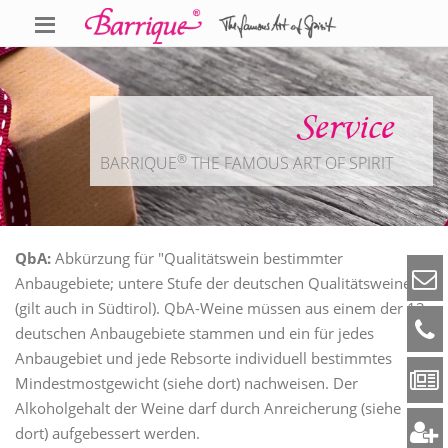
Service
®
BARRIQUE
THE FAMOUS ART OF SPIRIT
QbA:
Abkürzung für "Qualitätswein bestimmter
Anbaugebiete; untere Stufe der deutschen Qualitätsweine
(gilt auch in Südtirol). QbA-Weine müssen aus einem der 13
deutschen Anbaugebiete stammen und ein für jedes
Anbaugebiet und jede Rebsorte individuell bestimmtes
Mindestmostgewicht (siehe dort) nachweisen. Der
Alkoholgehalt der Weine darf durch Anreicherung (siehe
dort) aufgebessert werden.