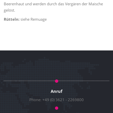
Beerenhaut und werden durch das Vergären der Maische
gelöst.
Rütteln:
siehe Remuage
Anruf
Phone:
+49 (0) 3621 - 2269800