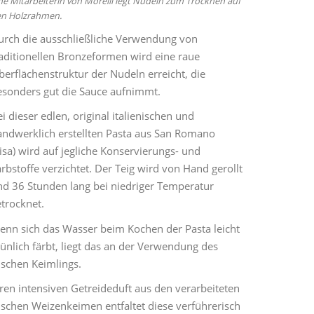
ne Mitarbeiterin von Morelli legt Nudeln zum Trocknen auf
n Holzrahmen.
urch die ausschließliche Verwendung von
raditionellen Bronzeformen wird eine raue
erflächenstruktur der Nudeln erreicht, die
esonders gut die Sauce aufnimmt.
i dieser edlen, original italienischen und
andwerklich erstellten Pasta aus San Romano
isa) wird auf jegliche Konservierungs- und
rbstoffe verzichtet. Der Teig wird von Hand gerollt
nd 36 Stunden lang bei niedriger Temperatur
trocknet.
enn sich das Wasser beim Kochen der Pasta leicht
ünlich färbt, liegt das an der Verwendung des
ischen Keimlings.
ren intensiven Getreideduft aus den verarbeiteten
ischen Weizenkeimen entfaltet diese verführerisch