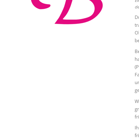
Ei
de
D
t
Ob
b
Be
h
(P
Fa
u
ge
W
gr
fr
Ih
fr