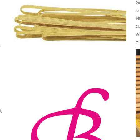
G
s
N
z
wi
Vi
a
t