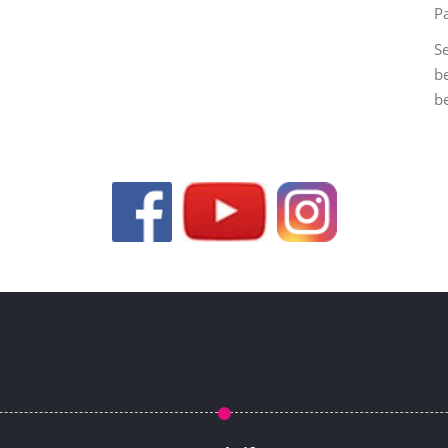
P
Se
b
b