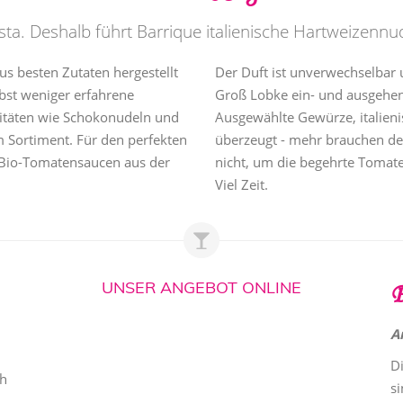
asta. Deshalb führt Barrique italienische Hartweizennu
us besten Zutaten hergestellt
Der Duft ist unverwechselbar u
bst weniger erfahrene
Groß Lobke ein- und ausgehe
litäten wie Schokonudeln und
Ausgewählte Gewürze, italieni
 Sortiment. Für den perfekten
überzeugt - mehr brauchen de
 Bio-Tomatensaucen aus der
nicht, um die begehrte Tomate
Viel Zeit.
UNSER ANGEBOT ONLINE
P
A
D
ch
si