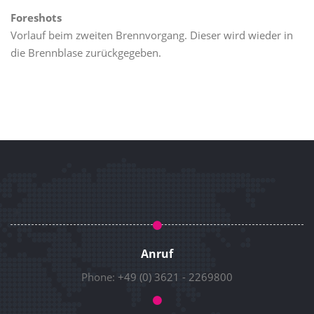
Foreshots
Vorlauf beim zweiten Brennvorgang. Dieser wird wieder in
die Brennblase zurückgegeben.
Anruf
Phone:
+49 (0) 3621 - 2269800