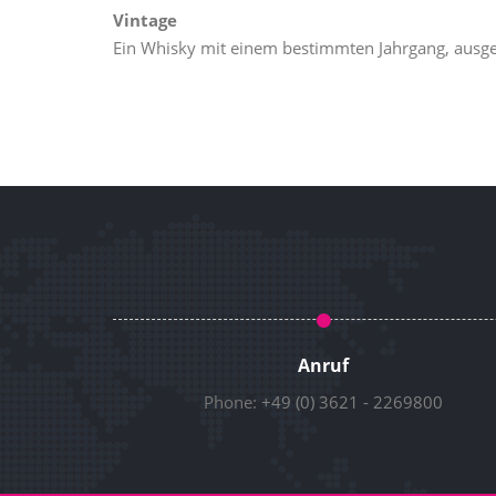
Vintage
Ein Whisky mit einem bestimmten Jahrgang, ausge
Anruf
Phone:
+49 (0) 3621 - 2269800