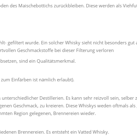
den des Maischebottichs zurückbleiben. Diese werden als Viehfu
t- gefiltert wurde. Ein solcher Whisky sieht nicht besonders gut a
rtvollen Geschmackstoffe bei dieser Filterung verloren
absetzen, sind ein Qualitätsmerkmal.
 zum Einfärben ist nämlich erlaubt).
 unterschiedlicher Destillerien. Es kann sehr reizvoll sein, selb
genen Geschmack, zu kreieren. Diese Whiskys weden oftmals als „P
stimmten Region gelegenen, Brennereien wieder.
iedenen Brennereien. Es entsteht ein Vatted Whisky.