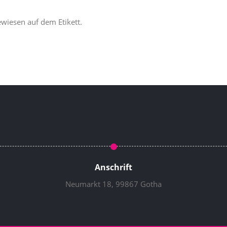
wiesen auf dem Etikett.
Anschrift
Neumarkt 18, 99867 Gotha