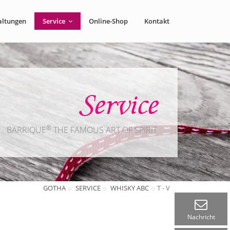
altungen
Service
Online-Shop
Kontakt
Service
®
BARRIQUE
THE FAMOUS ART OF SPIRIT
GOTHA
SERVICE
WHISKY ABC
T - V
Nachricht