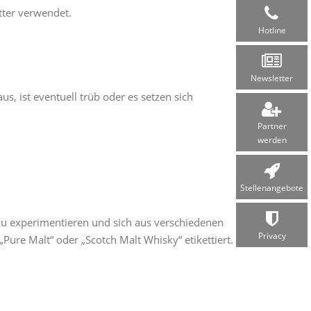
tter verwendet.
Hotline
Newsletter
us, ist eventuell trüb oder es setzen sich
Partner
werden
Stellen­angebote
er zu experimentieren und sich aus verschiedenen
Privacy
ure Malt“ oder „Scotch Malt Whisky“ etikettiert.